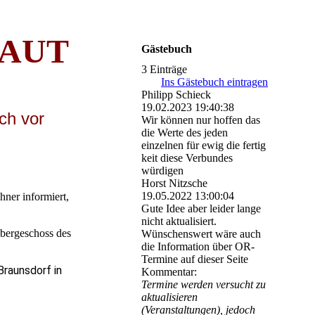
A
UT
Gästebuch
3 Einträge
Ins Gästebuch eintragen
Philipp Schieck
19.02.2023
19:40:38
ich vor
Wir können nur hoffen das
die Werte des jeden
einzelnen für ewig die fertig
keit diese Verbundes
würdigen
Horst Nitzsche
19.05.2022
13:00:04
hner informiert,
Gute Idee aber leider lange
nicht aktualisiert.
Obergeschoss des
Wünschenswert wäre auch
die Information über OR-
Termine auf dieser Seite
Braunsdorf in
Kommentar:
Termine werden versucht zu
aktualisieren
(Veranstaltungen), jedoch