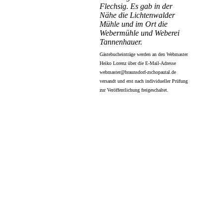
Flechsig. Es gab in der
Nähe die Lichtenwalder
Mühle und im Ort die
Webermühle und Weberei
Tannenhauer.
Gästebucheinträge werden an den Webmaster
Heiko Lorenz über die E-Mail-Adresse
webmaster@braunsdorf-zschopautal.de
versandt und erst nach individueller Prüfung
zur Veröffentlichung freigeschaltet.