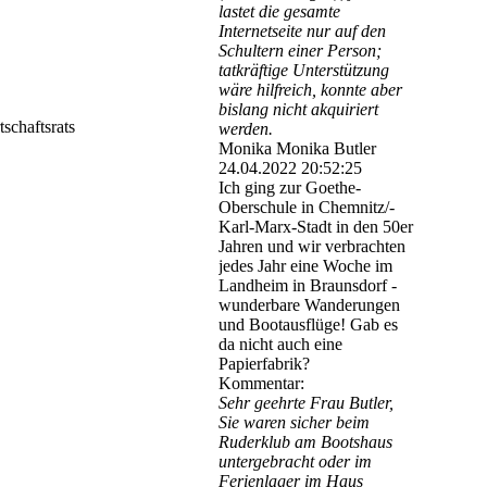
lastet die gesamte
Internetseite nur auf den
Schultern einer Person;
tatkräftige Unterstützung
wäre hilfreich, konnte aber
bislang nicht akquiriert
tschaftsrats
werden.
Monika Monika Butler
24.04.2022
20:52:25
Ich ging zur Goethe-
Oberschule in Chemnitz/­
Karl-­Marx-­Stadt in den 50er
Jahren und wir verbrachten
jedes Jahr eine Woche im
Landheim in Braunsdorf -
wunderbare Wanderungen
und Bootausflüge! Gab es
da nicht auch eine
Papierfabrik?
Kommentar:
Sehr geehrte Frau Butler,
Sie waren sicher beim
Ruderklub am Bootshaus
untergebracht oder im
Ferienlager im Haus