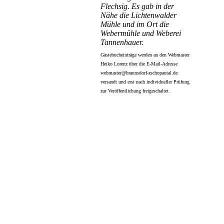
Flechsig. Es gab in der
Nähe die Lichtenwalder
Mühle und im Ort die
Webermühle und Weberei
Tannenhauer.
Gästebucheinträge werden an den Webmaster
Heiko Lorenz über die E-Mail-Adresse
webmaster@braunsdorf-zschopautal.de
versandt und erst nach individueller Prüfung
zur Veröffentlichung freigeschaltet.