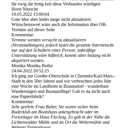
für ewig die fertig keit diese Verbundes würdigen
Horst Nitzsche
19.05.2022
13:00:04
Gute Idee aber leider lange nicht aktualisiert.
Wünschenswert wäre auch die Information über OR-
Termine auf dieser Seite
Kommentar:
Termine werden versucht zu aktualisieren
(Veranstaltungen), jedoch lastet die gesamte Internetseite
nur auf den Schultern einer Person; tatkräftige
Unterstützung wäre hilfreich, konnte aber bislang nicht
akquiriert werden.
Monika Monika Butler
24.04.2022
20:52:25
Ich ging zur Goethe-Oberschule in Chemnitz/­Karl-­Marx-­
Stadt in den 50er Jahren und wir verbrachten jedes Jahr
eine Woche im Landheim in Braunsdorf - wunderbare
Wanderungen und Bootausflüge! Gab es da nicht auch
eine Papierfabrik?
Kommentar:
Sehr geehrte Frau Butler, Sie waren sicher beim
Ruderklub am Bootshaus untergebracht oder im
Ferienlager im Haus Flechsig. Es gab in der Nähe die
Lichtenwalder Mühle und im Ort die Webermühle und
Weberei Tannenhauer.