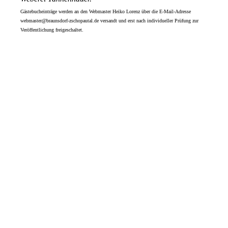
Gästebucheinträge werden an den Webmaster Heiko Lorenz über die E-Mail-Adresse
webmaster@braunsdorf-zschopautal.de versandt und erst nach individueller Prüfung zur
Veröffentlichung freigeschaltet.