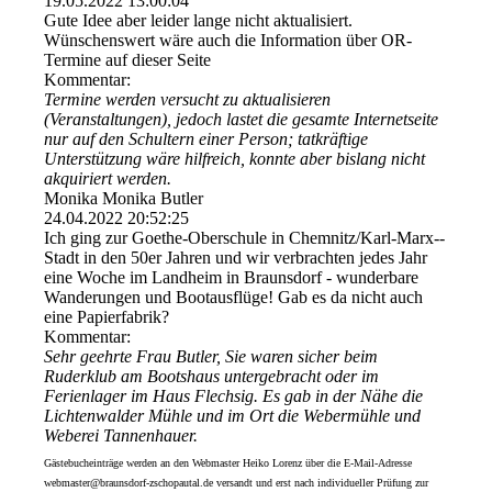
19.05.2022
13:00:04
Gute Idee aber leider lange nicht aktualisiert.
Wünschenswert wäre auch die Information über OR-
Termine auf dieser Seite
Kommentar:
Termine werden versucht zu aktualisieren
(Veranstaltungen), jedoch lastet die gesamte Internetseite
nur auf den Schultern einer Person; tatkräftige
Unterstützung wäre hilfreich, konnte aber bislang nicht
akquiriert werden.
Monika Monika Butler
24.04.2022
20:52:25
Ich ging zur Goethe-Oberschule in Chemnitz/­Karl-­Marx-­
Stadt in den 50er Jahren und wir verbrachten jedes Jahr
eine Woche im Landheim in Braunsdorf - wunderbare
Wanderungen und Bootausflüge! Gab es da nicht auch
eine Papierfabrik?
Kommentar:
Sehr geehrte Frau Butler, Sie waren sicher beim
Ruderklub am Bootshaus untergebracht oder im
Ferienlager im Haus Flechsig. Es gab in der Nähe die
Lichtenwalder Mühle und im Ort die Webermühle und
Weberei Tannenhauer.
Gästebucheinträge werden an den Webmaster Heiko Lorenz über die E-Mail-Adresse
webmaster@braunsdorf-zschopautal.de versandt und erst nach individueller Prüfung zur