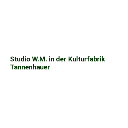
Maibaumsetzen Braunsdorf 2017 (11)
Maibaumsetzen Braunsdorf 2017 (12)
Maibaumsetzen Braunsdorf 2017 (13)
Maibaumsetzen Braunsdorf 2017 (14)_1
Studio W.M. in der Kulturfabrik
Tannenhauer
Studio W-M (1)
Studio W-M (4)
Studio W-M (6)
Studio W-M (8)