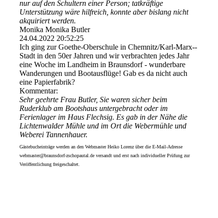
nur auf den Schultern einer Person; tatkräftige
Unterstützung wäre hilfreich, konnte aber bislang nicht
akquiriert werden.
Monika Monika Butler
24.04.2022
20:52:25
Ich ging zur Goethe-Oberschule in Chemnitz/­Karl-­Marx-­
Stadt in den 50er Jahren und wir verbrachten jedes Jahr
eine Woche im Landheim in Braunsdorf - wunderbare
Wanderungen und Bootausflüge! Gab es da nicht auch
eine Papierfabrik?
Kommentar:
Sehr geehrte Frau Butler, Sie waren sicher beim
Ruderklub am Bootshaus untergebracht oder im
Ferienlager im Haus Flechsig. Es gab in der Nähe die
Lichtenwalder Mühle und im Ort die Webermühle und
Weberei Tannenhauer.
Gästebucheinträge werden an den Webmaster Heiko Lorenz über die E-Mail-Adresse
webmaster@braunsdorf-zschopautal.de versandt und erst nach individueller Prüfung zur
Veröffentlichung freigeschaltet.