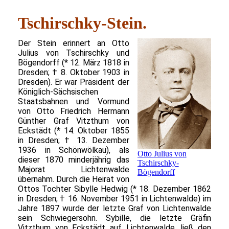
Tschirschky-Stein.
Der Stein erinnert an Otto
Julius von Tschirschky und
Bögendorff (* 12. März 1818 in
Dresden; † 8. Oktober 1903 in
Dresden). Er war Präsident der
Königlich-Sächsischen
Staatsbahnen und Vormund
von Otto Friedrich Hermann
Günther Graf Vitzthum von
Eckstädt (* 14. Oktober 1855
in Dresden; † 13. Dezember
1936 in Schönwölkau), als
Otto Julius von
dieser 1870 minderjährig das
Tschirschky-
Majorat Lichtenwalde
Bögendorff
übernahm. Durch die Heirat von
Ottos Tochter Sibylle Hedwig (* 18. Dezember 1862
in Dresden; † 16. November 1951 in Lichtenwalde) im
Jahre 1897 wurde der letzte Graf von Lichtenwalde
sein Schwiegersohn. Sybille, die letzte Gräfin
Vitzthum von Eckstädt auf Lichtenwalde, ließ den