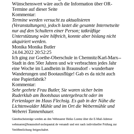
Wünschenswert wäre auch die Information über OR-
Termine auf dieser Seite
Kommentar:
Termine werden versucht zu aktualisieren
(Veranstaltungen), jedoch lastet die gesamte Internetseite
nur auf den Schultern einer Person; tatkräftige
Unterstützung wäre hilfreich, konnte aber bislang nicht
akquiriert werden.
Monika Monika Butler
24.04.2022
20:52:25
Ich ging zur Goethe-Oberschule in Chemnitz/­Karl-­Marx-­
Stadt in den 50er Jahren und wir verbrachten jedes Jahr
eine Woche im Landheim in Braunsdorf - wunderbare
Wanderungen und Bootausflüge! Gab es da nicht auch
eine Papierfabrik?
Kommentar:
Sehr geehrte Frau Butler, Sie waren sicher beim
Ruderklub am Bootshaus untergebracht oder im
Ferienlager im Haus Flechsig. Es gab in der Nähe die
Lichtenwalder Mühle und im Ort die Webermühle und
Weberei Tannenhauer.
Gästebucheinträge werden an den Webmaster Heiko Lorenz über die E-Mail-Adresse
webmaster@braunsdorf-zschopautal.de versandt und erst nach individueller Prüfung zur
Veröffentlichung freigeschaltet.